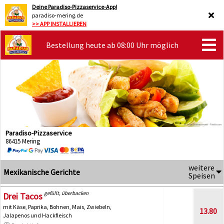
Deine Paradiso-Pizzaservice-App!
paradiso-mering.de
>> APP INSTALLIEREN
Bestellung heute ab 08:00 Uhr möglich
Paradiso-Pizzaservice
86415 Mering
weitere
Mexikanische Gerichte
Speisen
gefüllt, überbacken
Drei Tacos
mit Käse, Paprika, Bohnen, Mais, Zwiebeln,
13.80
Jalapenos und Hackfleisch