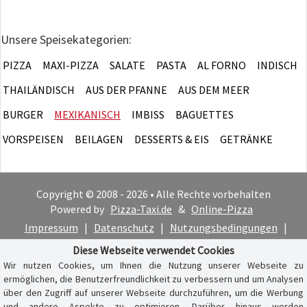
Unsere Speisekategorien:
PIZZA
MAXI-PIZZA
SALATE
PASTA
AL FORNO
INDISCH
THAILÄNDISCH
AUS DER PFANNE
AUS DEM MEER
BURGER
MEXIKANISCH
IMBISS
BAGUETTES
VORSPEISEN
BEILAGEN
DESSERTS & EIS
GETRÄNKE
Copyright © 2008 - 2026 • Alle Rechte vorbehalten
Powered by
Pizza-Taxi.de
&
Online-Pizza
Impressum
|
Datenschutz
|
Nutzungsbedingungen
|
Cookie-Hinweis
Diese Webseite verwendet Cookies
Wir nutzen Cookies, um Ihnen die Nutzung unserer Webseite zu
ermöglichen, die Benutzerfreundlichkeit zu verbessern und um Analysen
über den Zugriff auf unserer Webseite durchzuführen, um die Werbung
und andere Aspekte zu optimieren. Darüber hinaus werden